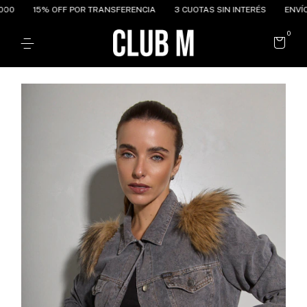
% OFF POR TRANSFERENCIA
3 CUOTAS SIN INTERÉS
ENVÍO GRATIS A
0