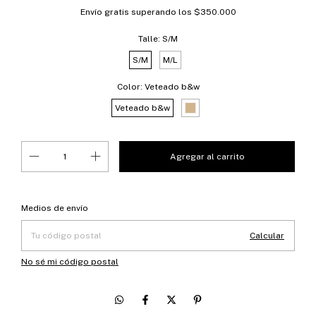
Envío gratis
superando los
$350.000
Talle:
S/M
S/M
M/L
Color:
Veteado b&w
Veteado b&w
Entregas para el CP:
Cambiar CP
Medios de envío
Calcular
No sé mi código postal