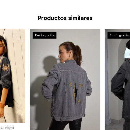
Productos similares
Envío gratis
Envío gratis
L I night