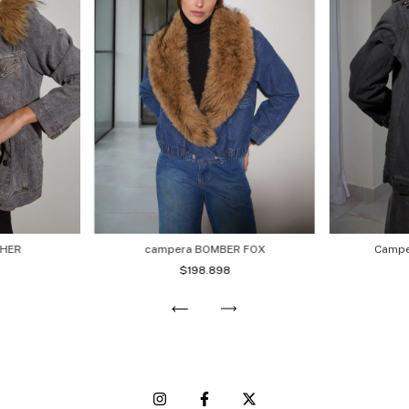
THER
campera BOMBER FOX
Campe
$198.898