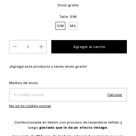
Envío gratis
Talle:
S/M
S/M
M/L
¡Agregá este producto y
tenés envío gratis!
Entregas para el CP:
Cambiar CP
Medios de envío
Calcular
No sé mi código postal
Confeccionada en denim con proceso de lavandería teñido y
luego
gastado que le da un efecto vintage
.