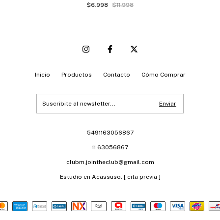
$6.998
$11.998
Inicio
Productos
Contacto
Cómo Comprar
5491163056867
11 63056867
clubm.jointheclub@gmail.com
Estudio en Acassuso. [ cita previa ]