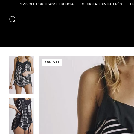
F POR TRANSFERENCIA
3 CUOTAS SIN INTERÉS
ENVÍO GRATIS A PAR
25
%
OFF