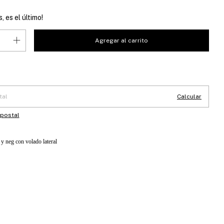
, es el último!
 CP:
Cambiar CP
Calcular
 postal
y neg con volado lateral