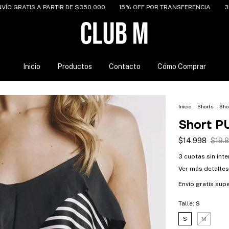
TIR DE $350.000
15% OFF POR TRANSFERENCIA
3 CUOTAS SIN INTE
Inicio
Productos
Contacto
Cómo Comprar
Inicio
.
Shorts
.
Sho
Short 
$14.998
$19.
3
cuotas sin int
Ver más detalles
Envío gratis
supe
Talle:
S
S
M