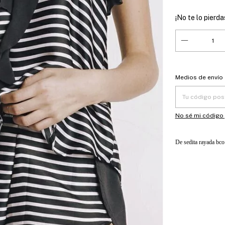
¡No te lo pierdas
Entregas para el
Medios de envío
No sé mi código
De sedita rayada bco 