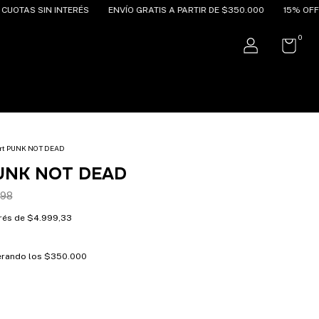
RÉS
ENVÍO GRATIS A PARTIR DE $350.000
15% OFF POR TRANSFEREN
0
rt PUNK NOT DEAD
PUNK NOT DEAD
898
erés de
$4.999,33
rando los
$350.000