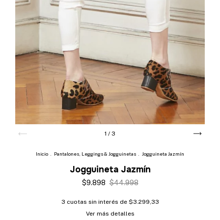
1
/
3
Inicio
.
Pantalones, Leggings & Jogguinetas
.
Jogguineta Jazmín
Jogguineta Jazmín
$9.898
$44.998
3
cuotas sin interés de
$3.299,33
Ver más detalles