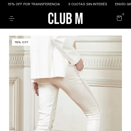
15% OFF POR TRANSFERENCIA
3 CUOTAS SIN INTERÉS
ENVÍO GRAT
0
78
%
OFF